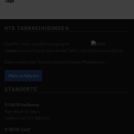
Tags
HTR TANKREINIGUNGEN
Die HTR Tank- und Siloreinigung ist
spezialisiert auf die professionelle Tank- und Siloinnenreinigung.
Dank modernster Technik und erfahrenen Mitarbeitern...
Mehr erfahren
STANDORTE
D-74076 Heilbronn
Karl-Wüst-Straße 4
Telefon
+49 7131 7664-24
D-06712 Zeitz