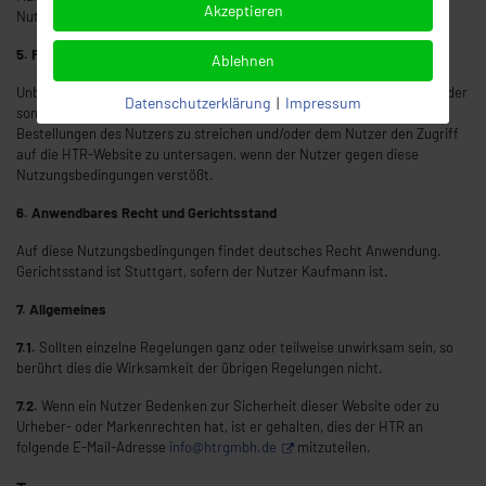
Akzeptieren
Nutzung ist ausnahmslos verboten.
5. Folgen unzulässiger Nutzung
Ablehnen
Unbeschadet sonstiger Rechte (unabhängig davon, ob sie auf Gesetz oder
Datenschutzerklärung
|
Impressum
sonstigen Vorschriften beruhen) behält sich die HTR das Recht vor,
Bestellungen des Nutzers zu streichen und/oder dem Nutzer den Zugriff
auf die HTR-Website zu untersagen, wenn der Nutzer gegen diese
Nutzungsbedingungen verstößt.
6. Anwendbares Recht und Gerichtsstand
Auf diese Nutzungsbedingungen findet deutsches Recht Anwendung.
Gerichtsstand ist Stuttgart, sofern der Nutzer Kaufmann ist.
7. Allgemeines
7.1.
Sollten einzelne Regelungen ganz oder teilweise unwirksam sein, so
berührt dies die Wirksamkeit der übrigen Regelungen nicht.
7.2.
Wenn ein Nutzer Bedenken zur Sicherheit dieser Website oder zu
Urheber- oder Markenrechten hat, ist er gehalten, dies der HTR an
folgende E-Mail-Adresse
info@htrgmbh.de
mitzuteilen.