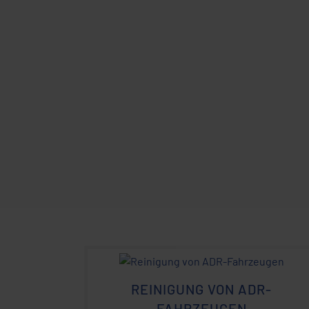
REINIGUNG VON ADR-
FAHRZEUGEN